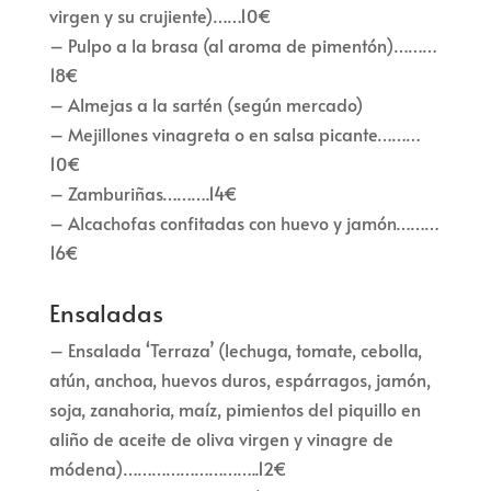
virgen y su crujiente)……10€
– Pulpo a la brasa (al aroma de pimentón)………
18€
– Almejas a la sartén (según mercado)
– Mejillones vinagreta o en salsa picante………
10€
– Zamburiñas……….14€
– Alcachofas confitadas con huevo y jamón………
16€
Ensaladas
– Ensalada ‘Terraza’ (lechuga, tomate, cebolla,
atún, anchoa, huevos duros, espárragos, jamón,
soja, zanahoria, maíz, pimientos del piquillo en
aliño de aceite de oliva virgen y vinagre de
módena)………………………..12€