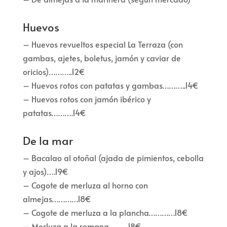
Huevos
– Huevos revueltos especial La Terraza (con
gambas, ajetes, boletus, jamón y caviar de
oricios)………..12€
– Huevos rotos con patatas y gambas………..14€
– Huevos rotos con jamón ibérico y
patatas……….14€
De la mar
– Bacalao al otoñal (ajada de pimientos, cebolla
y ajos)….19€
– Cogote de merluza al horno con
almejas…………18€
– Cogote de merluza a la plancha…………18€
– Merluza a la romana………18€