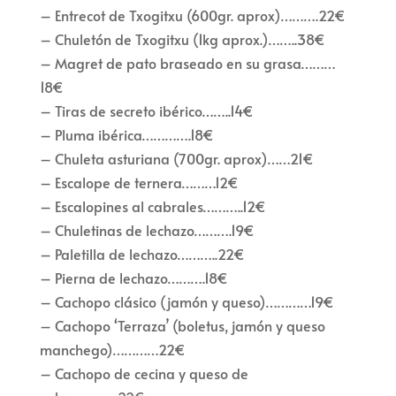
– Entrecot de Txogitxu (600gr. aprox)……….22€
– Chuletón de Txogitxu (1kg aprox.)……..38€
– Magret de pato braseado en su grasa………
18€
– Tiras de secreto ibérico……..14€
– Pluma ibérica………….18€
– Chuleta asturiana (700gr. aprox)……21€
– Escalope de ternera………12€
– Escalopines al cabrales………..12€
– Chuletinas de lechazo……….19€
– Paletilla de lechazo………..22€
– Pierna de lechazo……….18€
– Cachopo clásico (jamón y queso)…………19€
– Cachopo ‘Terraza’ (boletus, jamón y queso
manchego)…………22€
– Cachopo de cecina y queso de