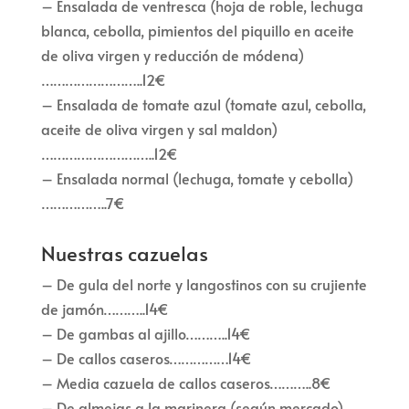
– Ensalada de ventresca (hoja de roble, lechuga
blanca, cebolla, pimientos del piquillo en aceite
de oliva virgen y reducción de módena)
……………………..12€
– Ensalada de tomate azul (tomate azul, cebolla,
aceite de oliva virgen y sal maldon)
………………………..12€
– Ensalada normal (lechuga, tomate y cebolla)
……………..7€
Nuestras cazuelas
– De gula del norte y langostinos con su crujiente
de jamón………..14€
– De gambas al ajillo………..14€
– De callos caseros……………14€
– Media cazuela de callos caseros………..8€
– De almejas a la marinera (según mercado)