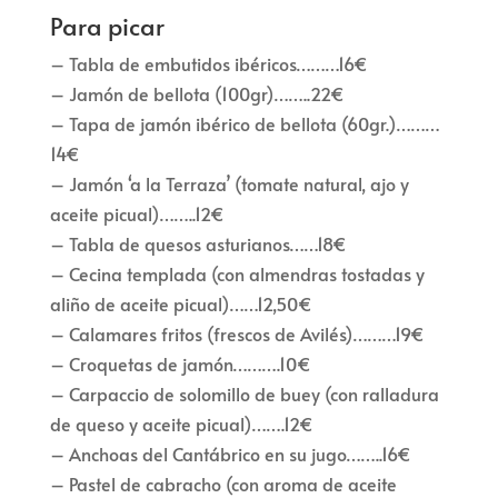
Para picar
– Tabla de embutidos ibéricos………16€
– Jamón de bellota (100gr)……..22€
– Tapa de jamón ibérico de bellota (60gr.)………
14€
– Jamón ‘a la Terraza’ (tomate natural, ajo y
aceite picual)……..12€
– Tabla de quesos asturianos……18€
– Cecina templada (con almendras tostadas y
aliño de aceite picual)……12,50€
– Calamares fritos (frescos de Avilés)………19€
– Croquetas de jamón……….10€
– Carpaccio de solomillo de buey (con ralladura
de queso y aceite picual)…….12€
– Anchoas del Cantábrico en su jugo……..16€
– Pastel de cabracho (con aroma de aceite