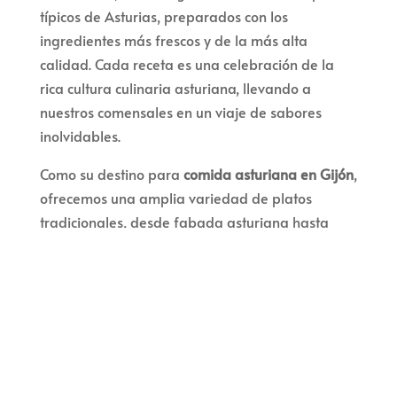
típicos de Asturias, preparados con los
ingredientes más frescos y de la más alta
calidad. Cada receta es una celebración de la
rica cultura culinaria asturiana, llevando a
nuestros comensales en un viaje de sabores
inolvidables.
Como su destino para
comida asturiana en Gijón
,
ofrecemos una amplia variedad de platos
tradicionales, desde fabada asturiana hasta
cachopo y mariscos frescos. Nuestro menú está
diseñado para satisfacer a todos los paladares,
combinando recetas clásicas con toques
modernos. En nuestro restaurante, cada plato es
una obra de arte, presentado con cuidado y
acompañado de una selección de vinos y sidras
asturianas para complementar su comida.